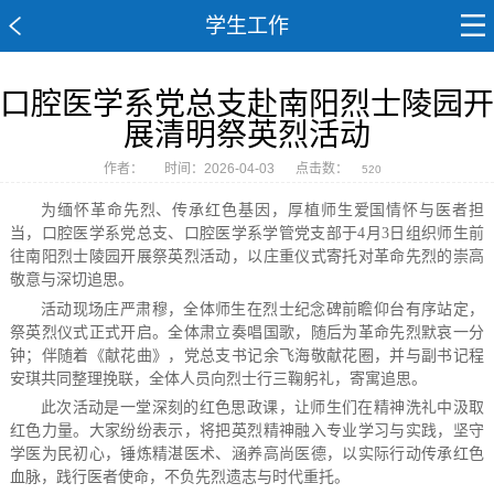
学生工作
口腔医学系党总支赴南阳烈士陵园开
展清明祭英烈活动
作者：
时间：2026-04-03
点击数：
520
为缅怀革命先烈、传承红色基因，厚植师生爱国情怀与医者担
当，口腔医学系党总支、口腔医学系学管党支部于4月3日组织师生前
往南阳烈士陵园开展祭英烈活动，以庄重仪式寄托对革命先烈的崇高
敬意与深切追思。
活动现场庄严肃穆，全体师生在烈士纪念碑前瞻仰台有序站定，
祭英烈仪式正式开启。全体肃立奏唱国歌，随后为革命先烈默哀一分
钟；伴随着《献花曲》，党总支书记余飞海敬献花圈，并与副书记程
安琪共同整理挽联，全体人员向烈士行三鞠躬礼，寄寓追思。
此次活动是一堂深刻的红色思政课，让师生们在精神洗礼中汲取
红色力量。大家纷纷表示，将把英烈精神融入专业学习与实践，坚守
学医为民初心，锤炼精湛医术、涵养高尚医德，以实际行动传承红色
血脉，践行医者使命，不负先烈遗志与时代重托。