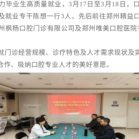
力毕业生高质量就业，
3月17日
至
3月18日
及就业专干陈想一行3人，先后前往郑州精益
州枫杨口腔门诊有限公司及郑州唯美口腔医院
就
门诊经营规模、诊疗特色及人才需求现状及
合作、吸纳口腔专业人才的
美好
意愿。