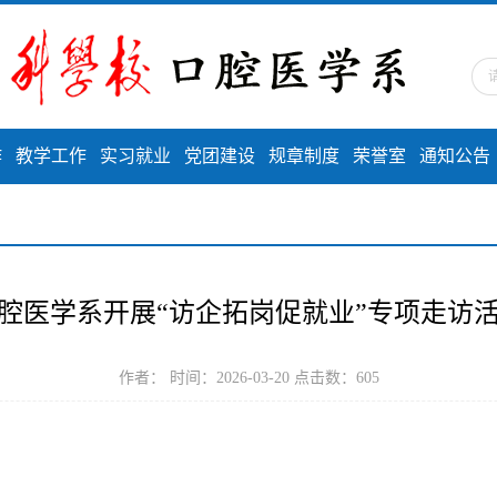
作
教学工作
实习就业
党团建设
规章制度
荣誉室
通知公告
腔医学系开展“访企拓岗促就业”专项走访
作者： 时间：2026-03-20 点击数：
605