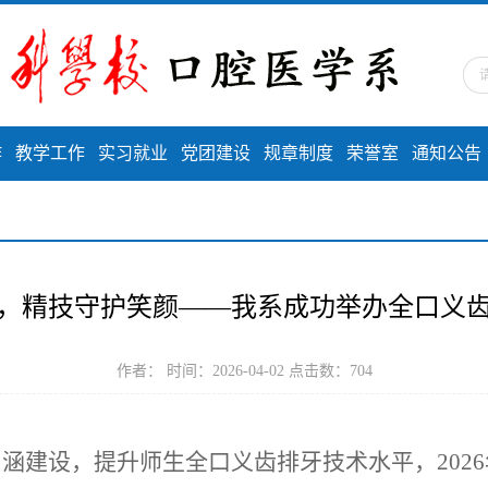
作
教学工作
实习就业
党团建设
规章制度
荣誉室
通知公告
，精技守护笑颜——我系成功举办全口义
作者： 时间：2026-04-02 点击数：
704
内涵建设，提升师生全口义齿排牙技术水平，
20