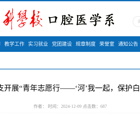
作
教学工作
实习就业
党团建设
规章制度
荣誉室
通知公告
支开展“青年志愿行——‘河’我一起，保护白
作者： 时间：2024-12-09 点击数：
687