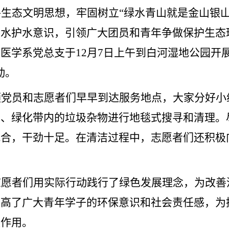
平生态文明思想，牢固树立
“绿水青山就是金山银
爱水护水意识，引领广大团员和青年争做保护生态
医学系党总支于12月7日上午到白河湿地公园开
动。
领党员和志愿者们早早到达服务地点，大家分好小
域、绿化带内的垃圾杂物进行地毯式搜寻和清理。
配合，干劲十足。在清洁过程中，志愿者们还积极
志愿者们用实际行动践行
了
绿色发展理念，为改善
提高了
广大
青年学子的
环保意识和社会责任感，为
极作用。