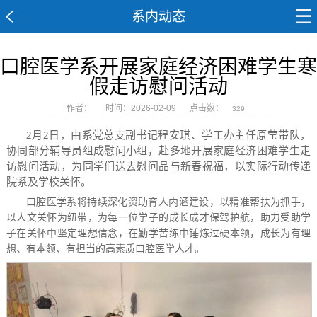
系内动态
口腔医学系开展家庭经济困难学生寒
假走访慰问活动
作者：
时间：2026-02-09
点击数：
329
2月2日，由系党总支副书记程安琪、学工办主任原莹带队，
协同部分辅导员组成慰问小组，赴多地开展家庭经济困难学生走
访慰问活动，为同学们送去慰问品与新春祝福，以实际行动传递
院系及学校关怀。
口腔医学系将持续深化资助育人内涵建设，以精准帮扶为抓手，
以人文关怀为纽带，为每一位学子的成长成才保驾护航，助力受助学
子在关怀中坚定理想信念，在勤学苦练中锤炼过硬本领，成长为有理
想、有本领、有担当的高素质口腔医学人才
。